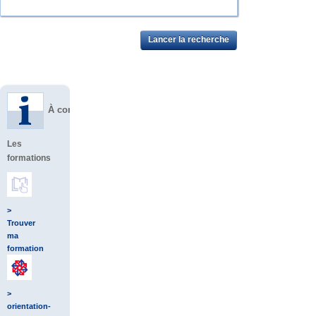
À consulter
Les
formations
>
Trouver
ma
formation
>
orientation-