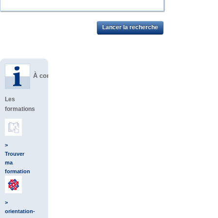
À consulter
Les
formations
>
Trouver
ma
formation
>
orientation-